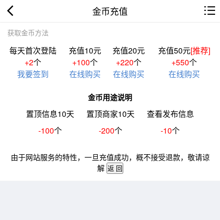
金币充值
获取金币方法
每天首次登陆
充值10元
充值20元
充值50元
[推荐]
+2
个
+100
个
+220
个
+550
个
我要签到
在线购买
在线购买
在线购买
金币用途说明
置顶信息10天
置顶商家10天
查看发布信息
-100
个
-200
个
-10
个
由于网站服务的特性，一旦充值成功，概不接受退款，敬请谅
解