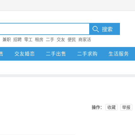
：
兼职
招聘
零工
租房
二手
交友
便民
商家活
售
交友婚恋
二手出售
二手求购
生活服务
操作：
收藏
举报