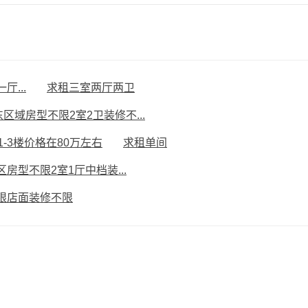
...
求租三室两厅两卫
区域房型不限2室2卫装修不...
1-3楼价格在80万左右
求租单间
房型不限2室1厅中档装...
限店面装修不限