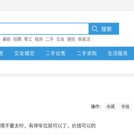
：
兼职
招聘
零工
租房
二手
交友
便民
商家活
售
交友婚恋
二手出售
二手求购
生活服务
操作：
收藏
举报
环境不要太吵，有停车位就可以了，价钱可以的