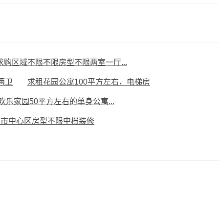
求购区域不限不限房型不限两室一厅...
两卫
求租花园公寓100平方左右，电梯房
欢乐家园50平方左右的单身公寓...
购市中心区房型不限中档装修